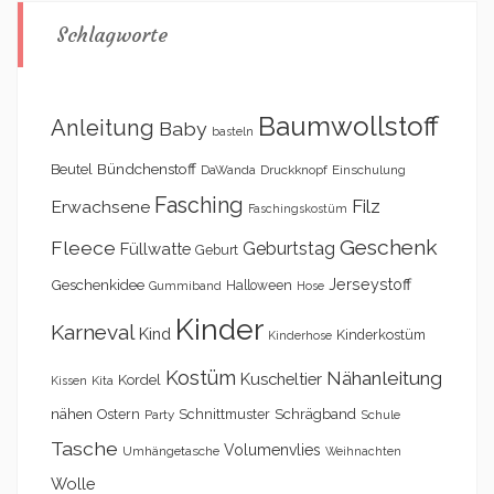
Schlagworte
Baumwollstoff
Anleitung
Baby
basteln
Bündchenstoff
Beutel
DaWanda
Druckknopf
Einschulung
Fasching
Filz
Erwachsene
Faschingskostüm
Geschenk
Fleece
Geburtstag
Füllwatte
Geburt
Geschenkidee
Jerseystoff
Halloween
Gummiband
Hose
Kinder
Karneval
Kind
Kinderkostüm
Kinderhose
Kostüm
Nähanleitung
Kuscheltier
Kordel
Kita
Kissen
nähen
Schrägband
Ostern
Schnittmuster
Party
Schule
Tasche
Volumenvlies
Umhängetasche
Weihnachten
Wolle