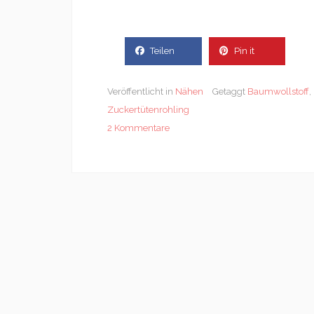
Teilen
Pin it
Veröffentlicht in
Nähen
Getaggt
Baumwollstoff
,
Zuckertütenrohling
2 Kommentare