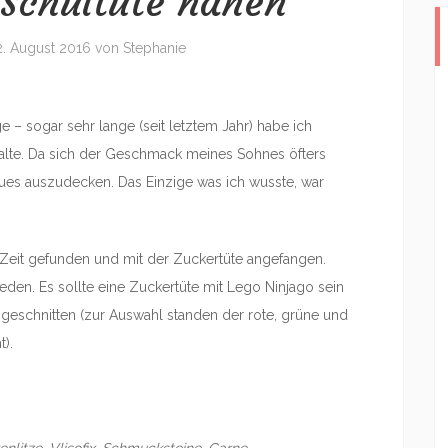
 Schultüte nähen
2. August 2016
von
Stephanie
 – sogar sehr lange (seit letztem Jahr) habe ich
talte. Da sich der Geschmack meines Sohnes öfters
aues auszudecken. Das Einzige was ich wusste, war
Zeit gefunden und mit der Zuckertüte angefangen.
eden. Es sollte eine Zuckertüte mit Lego Ninjago sein
usgeschnitten (zur Auswahl standen der rote, grüne und
t).