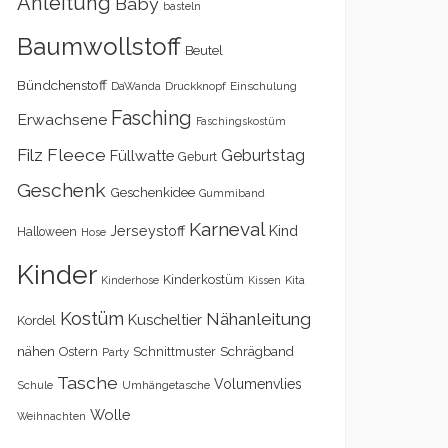
Anleitung
Baby
basteln
Baumwollstoff
Beutel
Bündchenstoff
DaWanda
Druckknopf
Einschulung
Fasching
Erwachsene
Faschingskostüm
Filz
Fleece
Geburtstag
Füllwatte
Geburt
Geschenk
Geschenkidee
Gummiband
Karneval
Kind
Jerseystoff
Halloween
Hose
Kinder
Kinderkostüm
Kita
Kinderhose
Kissen
Kostüm
Nähanleitung
Kuscheltier
Kordel
nähen
Schrägband
Ostern
Schnittmuster
Party
Tasche
Volumenvlies
Schule
Umhängetasche
Wolle
Weihnachten