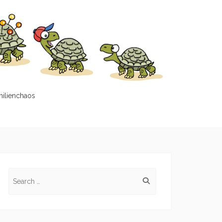
milienchaos
Search
for: