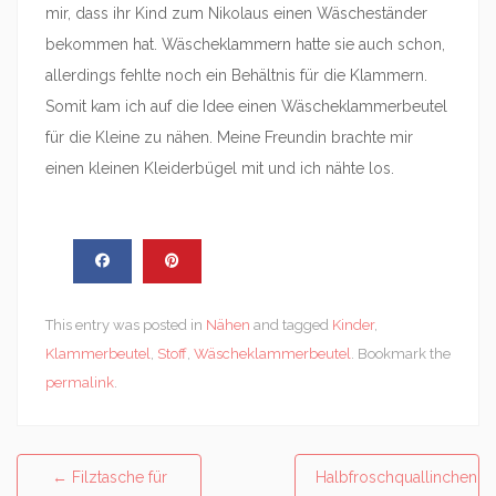
mir, dass ihr Kind zum Nikolaus einen Wäscheständer
bekommen hat. Wäscheklammern hatte sie auch schon,
allerdings fehlte noch ein Behältnis für die Klammern.
Somit kam ich auf die Idee einen Wäscheklammerbeutel
für die Kleine zu nähen. Meine Freundin brachte mir
einen kleinen Kleiderbügel mit und ich nähte los.
This entry was posted in
Nähen
and tagged
Kinder
,
Klammerbeutel
,
Stoff
,
Wäscheklammerbeutel
. Bookmark the
permalink
.
Post
←
Filztasche für
Halbfroschquallinchen