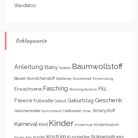
Wandtatoo
Schlagworte
Baumwollstoff
Anleitung
Baby
basteln
Bündchenstoff
Beutel
DaWanda
Druckknopf
Einschulung
Fasching
Filz
Erwachsene
Faschingskostüm
Geschenk
Fleece
Geburtstag
Füllwatte
Geburt
Geschenkidee
Jerseystoff
Halloween
Gummiband
Hose
Kinder
Karneval
Kind
Kinderkostüm
Kinderhose
Kostüm
Nähanleitung
Kuscheltier
Kordel
Kita
Kissen