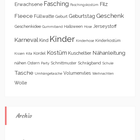
Fasching
Filz
Erwachsene
Faschingskostüm
Geschenk
Fleece
Geburtstag
Füllwatte
Geburt
Geschenkidee
Jerseystoff
Halloween
Gummiband
Hose
Kinder
Karneval
Kind
Kinderkostüm
Kinderhose
Kostüm
Nähanleitung
Kuscheltier
Kordel
Kita
Kissen
nähen
Schrägband
Ostern
Schnittmuster
Party
Schule
Tasche
Volumenvlies
Umhängetasche
Weihnachten
Wolle
Archiv