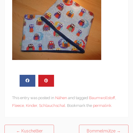
This entry was posted in
Nähen
and tagged
Baumwollstoff
,
Fleece
,
Kinder
,
Schlauchschal
. Bookmark the
permalink
.
Post
←
Kuscheltier
Bommelmütze
→