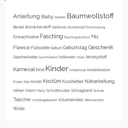
Baumwollstoff
Anleitung
Baby
basteln
Bündchenstoff
Beutel
DaWanda
Druckknopf
Einschulung
Fasching
Filz
Erwachsene
Faschingskostüm
Geschenk
Fleece
Geburtstag
Füllwatte
Geburt
Geschenkidee
Jerseystoff
Halloween
Gummiband
Hose
Kinder
Karneval
Kind
Kinderkostüm
Kinderhose
Kostüm
Nähanleitung
Kuscheltier
Kordel
Kita
Kissen
nähen
Schrägband
Ostern
Schnittmuster
Party
Schule
Tasche
Volumenvlies
Umhängetasche
Weihnachten
Wolle