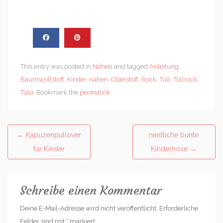
This entry was posted in
Nähen
and tagged
Anleitung
,
Baumwollstoff
,
Kinder
,
nähen
,
Oberstoff
,
Rock
,
Tüll
,
Tüllrock
,
Tütü
. Bookmark the
permalink
.
Post
←
Kapuzenpullover
niedliche bunte
navigation
für Kinder
Kinderhose
→
Schreibe einen Kommentar
Deine E-Mail-Adresse wird nicht veröffentlicht.
Erforderliche
Felder sind mit
*
markiert