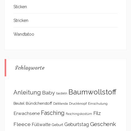
Sticken
Stricken
Wandtatoo
Schlagworte
Baumwollstoff
Anleitung
Baby
basteln
Bündchenstoff
Beutel
DaWanda
Druckknopf
Einschulung
Fasching
Filz
Erwachsene
Faschingskostüm
Geschenk
Fleece
Geburtstag
Füllwatte
Geburt