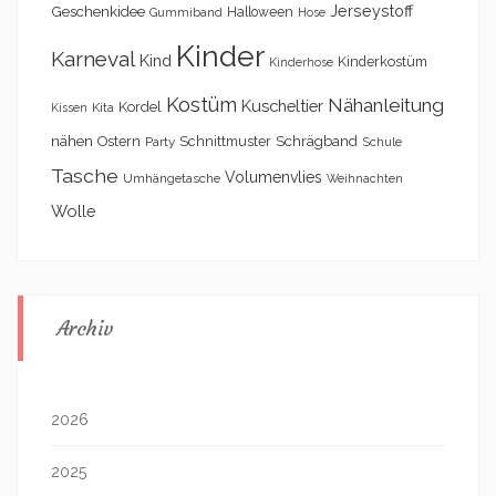
Geschenkidee
Jerseystoff
Halloween
Gummiband
Hose
Kinder
Karneval
Kind
Kinderkostüm
Kinderhose
Kostüm
Nähanleitung
Kuscheltier
Kordel
Kita
Kissen
nähen
Schrägband
Ostern
Schnittmuster
Party
Schule
Tasche
Volumenvlies
Umhängetasche
Weihnachten
Wolle
Archiv
2026
2025