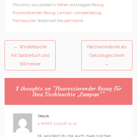
This entry was posted in
Nähen
and tagged
Bezug
,
fluoreszierender Bezug
,
Lampan
,
Lampenbezug
,
Tischleuchte
. Bookmark the
permalink
.
Post
←
Windeltasche
Patchworkdecke als
navigation
mit Sabbertuch und
Geburtsgeschenk
Stillmerker
→
2 thoughts on “
fluoreszierender Bezug für
Ikea Tischleuchte „Lampan“
”
TANJA
9. MÄRZ 2025 AT 21:22
Hi, würdest du mir auch zwei solcher