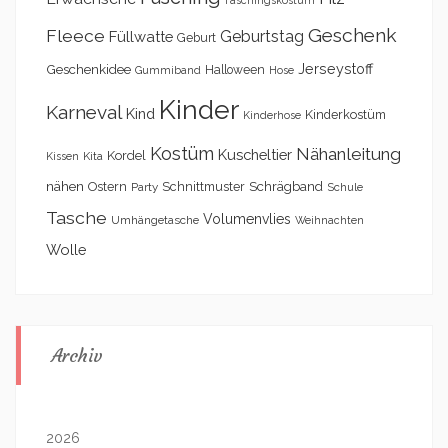
Geschenk
Fleece
Geburtstag
Füllwatte
Geburt
Geschenkidee
Jerseystoff
Halloween
Gummiband
Hose
Kinder
Karneval
Kind
Kinderkostüm
Kinderhose
Kostüm
Nähanleitung
Kuscheltier
Kordel
Kita
Kissen
nähen
Schrägband
Ostern
Schnittmuster
Party
Schule
Tasche
Volumenvlies
Umhängetasche
Weihnachten
Wolle
Archiv
2026