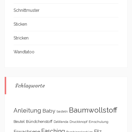
Schnittmuster
Sticken
Stricken
Wandtatoo
Schlagworte
Baumwollstoff
Anleitung
Baby
basteln
Bündchenstoff
Beutel
DaWanda
Druckknopf
Einschulung
Fasching
Filz
Erwachsene
Faschingskostüm