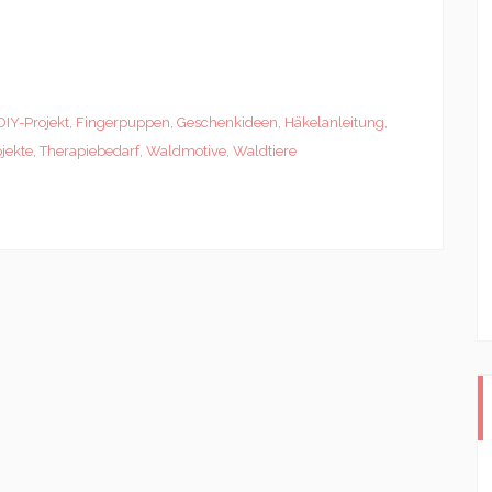
DIY-Projekt
,
Fingerpuppen
,
Geschenkideen
,
Häkelanleitung
,
ojekte
,
Therapiebedarf
,
Waldmotive
,
Waldtiere