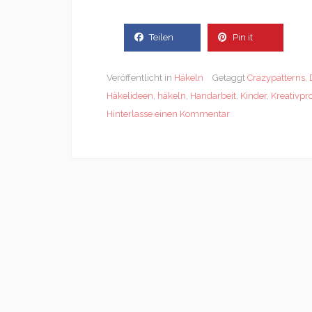
Teilen
Pin it
Veröffentlicht in
Häkeln
Getaggt
Crazypatterns
,
Häkelideen
,
häkeln
,
Handarbeit
,
Kinder
,
Kreativpr
Hinterlasse einen Kommentar