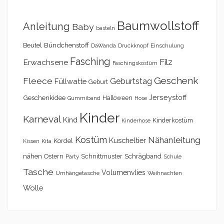
Baumwollstoff
Anleitung
Baby
basteln
Bündchenstoff
Beutel
DaWanda
Druckknopf
Einschulung
Fasching
Filz
Erwachsene
Faschingskostüm
Geschenk
Fleece
Geburtstag
Füllwatte
Geburt
Geschenkidee
Jerseystoff
Halloween
Gummiband
Hose
Kinder
Karneval
Kind
Kinderkostüm
Kinderhose
Kostüm
Nähanleitung
Kuscheltier
Kordel
Kita
Kissen
nähen
Schrägband
Ostern
Schnittmuster
Party
Schule
Tasche
Volumenvlies
Umhängetasche
Weihnachten
Wolle