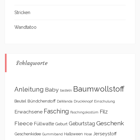
Stricken
Wandtatoo
Schlagworte
Baumwollstoff
Anleitung
Baby
basteln
Bündchenstoff
Beutel
DaWanda
Druckknopf
Einschulung
Fasching
Filz
Erwachsene
Faschingskostüm
Geschenk
Fleece
Geburtstag
Füllwatte
Geburt
Geschenkidee
Jerseystoff
Halloween
Gummiband
Hose