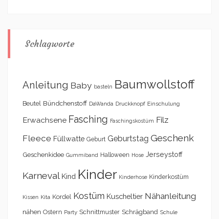
Schlagworte
Baumwollstoff
Anleitung
Baby
basteln
Bündchenstoff
Beutel
DaWanda
Druckknopf
Einschulung
Fasching
Filz
Erwachsene
Faschingskostüm
Geschenk
Fleece
Geburtstag
Füllwatte
Geburt
Geschenkidee
Jerseystoff
Halloween
Gummiband
Hose
Kinder
Karneval
Kind
Kinderkostüm
Kinderhose
Kostüm
Nähanleitung
Kuscheltier
Kordel
Kita
Kissen
nähen
Schrägband
Ostern
Schnittmuster
Party
Schule