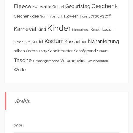
Geschenk
Fleece
Geburtstag
Füllwatte
Geburt
Geschenkidee
Jerseystoff
Halloween
Gummiband
Hose
Kinder
Karneval
Kind
Kinderkostüm
Kinderhose
Kostüm
Nähanleitung
Kuscheltier
Kordel
Kita
Kissen
nähen
Schrägband
Ostern
Schnittmuster
Party
Schule
Tasche
Volumenvlies
Umhängetasche
Weihnachten
Wolle
Archiv
2026