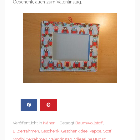
Geschenk, auch zum Valentinstag.
Veröffentlicht in
Nähen
Getaggt
Baumwollstoff
,
Bilderrahmen
,
Geschenk
,
Geschenkidee
,
Pappe
,
Stoff
,
Stoffbilderrahmen
,
Valentinstag
,
Vlieseline HH650