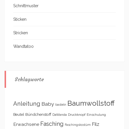
Schnittmuster
Sticken
Stricken
Wandtatoo
Schlagworte
Baumwollstoff
Anleitung
Baby
basteln
Bündchenstoff
Beutel
DaWanda
Druckknopf
Einschulung
Fasching
Filz
Erwachsene
Faschingskostüm