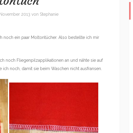
tontuch
 November 2013
von
Stephanie
ch noch ein paar Moltontücher. Also bestellte ich mir
e ich noch Fliegenpilzapplikationen an und nähte sie auf
e ich noch, damit sie beim Waschen nicht ausfransen.