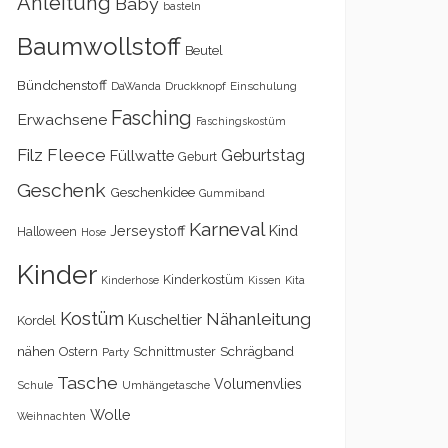
Anleitung
Baby
basteln
Baumwollstoff
Beutel
Bündchenstoff
DaWanda
Druckknopf
Einschulung
Fasching
Erwachsene
Faschingskostüm
Filz
Fleece
Geburtstag
Füllwatte
Geburt
Geschenk
Geschenkidee
Gummiband
Karneval
Kind
Jerseystoff
Halloween
Hose
Kinder
Kinderkostüm
Kita
Kinderhose
Kissen
Kostüm
Nähanleitung
Kuscheltier
Kordel
nähen
Schrägband
Ostern
Schnittmuster
Party
Tasche
Volumenvlies
Schule
Umhängetasche
Wolle
Weihnachten