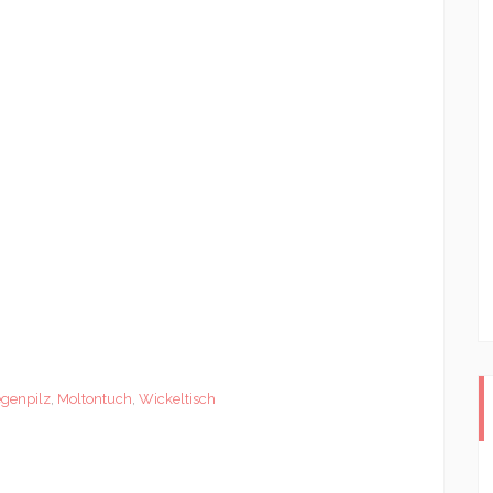
egenpilz
,
Moltontuch
,
Wickeltisch