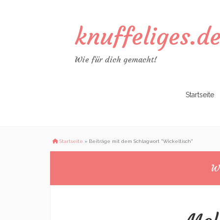
knuffeliges.d
Wie für dich gemacht!
Zum
Startseite
Inhalt
springen
Startseite
»
Beiträge mit dem Schlagwort "Wickeltisch"
Wi