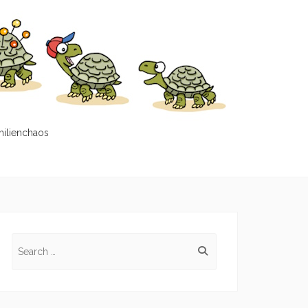
milienchaos
Search
for: