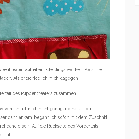
ppentheater“ aufnähen, allerdings war kein Platz mehr
laden. Als entschied ich mich dagegen.
nterteil des Puppentheaters zusammen.
wovon ich natürlich nicht genügend hatte, somit
eser dann ankam, begann ich sofort mit dem Zuschnitt
urchgängig sein. Auf die Rückseite des Vorderteils
lität.