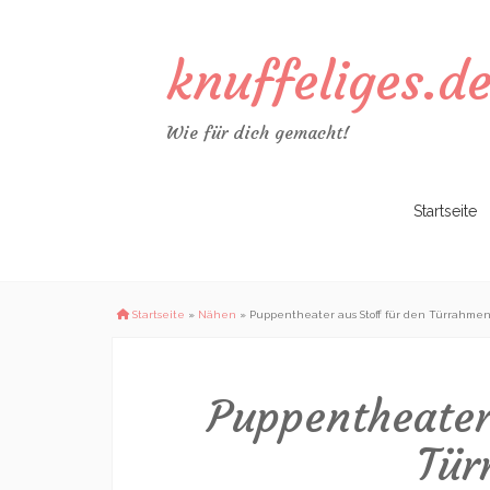
knuffeliges.d
Wie für dich gemacht!
Zum
Startseite
Inhalt
springen
Startseite
»
Nähen
»
Puppentheater aus Stoff für den Türrahme
Puppentheater
Tür