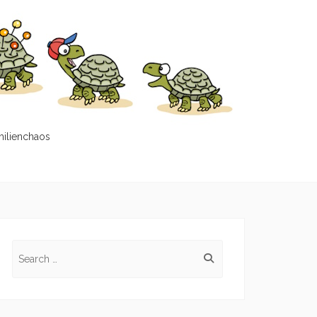
milienchaos
Search
for: