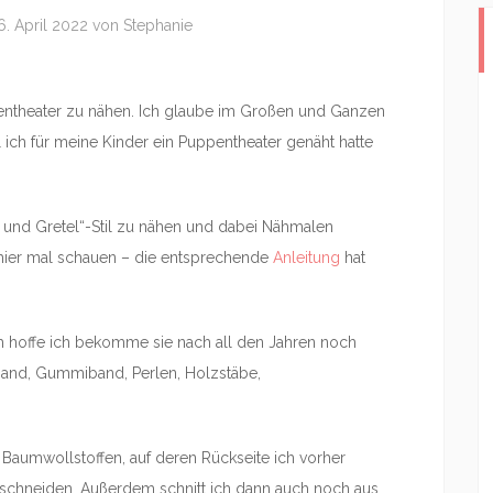
6. April 2022
von
Stephanie
entheater zu nähen. Ich glaube im Großen und Ganzen
l ich für meine Kinder ein Puppentheater genäht hatte
l und Gretel“-Stil zu nähen und dabei Nähmalen
 hier mal schauen – die entsprechende
Anleitung
hat
 ich hoffe ich bekomme sie nach all den Jahren noch
band, Gummiband, Perlen, Holzstäbe,
Baumwollstoffen, auf deren Rückseite ich vorher
uschneiden. Außerdem schnitt ich dann auch noch aus