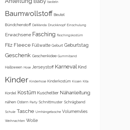
Anleitung
Baby
basteln
Baumwollstoff
Beutel
Bündchenstoff
DaWanda
Druckknopf
Einschulung
Fasching
Erwachsene
Faschingskostüm
Filz
Fleece
Geburtstag
Füllwatte
Geburt
Geschenk
Geschenkidee
Gummiband
Karneval
Kind
Jerseystoff
Halloween
Hose
Kinder
Kinderkostüm
Kita
Kinderhose
Kissen
Kostüm
Nähanleitung
Kuscheltier
Kordel
nähen
Schrägband
Ostern
Schnittmuster
Party
Tasche
Volumenvlies
Schule
Umhängetasche
Wolle
Weihnachten